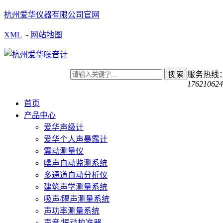
杭州爱华仪器有限公司官网
XML
-
网站地图
服务热线
176210624
首页
产品中心
爱华声级计
爱华个人声暴露计
震动测量仪
噪声自动监测系统
多通道自动分析仪
建筑声学测量系统
吸声/隔声测量系统
声功率测量系统
声音/振动校准器