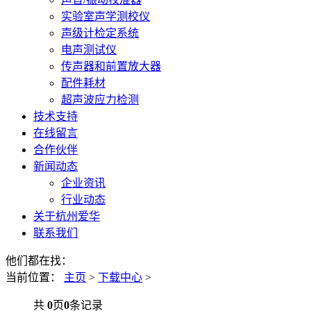
实验室声学测校仪
声级计检定系统
电声测试仪
传声器和前置放大器
配件耗材
超声波应力检测
技术支持
在线留言
合作伙伴
新闻动态
企业资讯
行业动态
关于杭州爱华
联系我们
他们都在找：
当前位置：
主页
>
下载中心
>
共
0
页
0
条记录